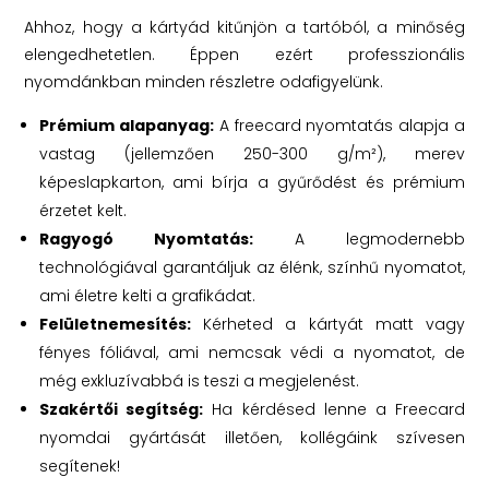
Ahhoz, hogy a kártyád kitűnjön a tartóból, a minőség
elengedhetetlen. Éppen ezért professzionális
nyomdánkban minden részletre odafigyelünk.
Prémium alapanyag:
A freecard nyomtatás alapja a
vastag (jellemzően 250-300 g/m²), merev
képeslapkarton, ami bírja a gyűrődést és prémium
érzetet kelt.
Ragyogó Nyomtatás:
A legmodernebb
technológiával garantáljuk az élénk, színhű nyomatot,
ami életre kelti a grafikádat.
Felületnemesítés:
Kérheted a kártyát matt vagy
fényes fóliával, ami nemcsak védi a nyomatot, de
még exkluzívabbá is teszi a megjelenést.
Szakértői segítség:
Ha kérdésed lenne a Freecard
nyomdai gyártását illetően, kollégáink szívesen
segítenek!