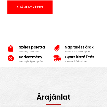
AJÁNLATKÉRÉS
Széles paletta
Naprakész árak


printing területen
Forint és Euro alapon
Kedvezmény
Gyors kiszállítás


Mennyiség alapján
Nemzetközi szinten
Árajánlat