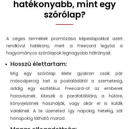
hatékonyabb, mint egy
szórólap?
A céges termékek promózása képeslapokkal azért
rendkívül hatékony, mert a Freecard legyőzi a
hagyományos szórólapok legnagyobb hátrányait.
Hosszú élettartam:
Míg egy szórólap élete gyakran csak pár
másodpercig tart a postaládától a szemetesig,
addig egy esztétikus Freecard-ot az emberek
hazavisznek. Kiteszik a parafatáblára, a hűtőre,
könyvjelzőnek használják, vagy akár el is küldik
valakinek. A te üzeneted így napokig, hetekig, sőt
hónapokig látható marad.