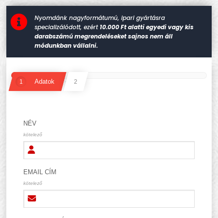

Nyomdánk nagyformátumú, ipari gyártásra
specializálódott, ezért
10.000 Ft alatti egyedi vagy kis
darabszámú megrendeléseket sajnos nem áll
módunkban vállalni.
Adatok
1
2
1
NÉV
kötelező
EMAIL CÍM
kötelező