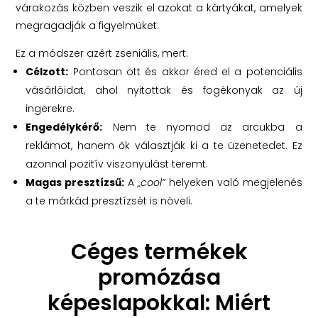
várakozás közben veszik el azokat a kártyákat, amelyek
megragadják a figyelmüket.
Ez a módszer azért zseniális, mert:
Célzott:
Pontosan ott és akkor éred el a potenciális
vásárlóidat, ahol nyitottak és fogékonyak az új
ingerekre.
Engedélykérő:
Nem te nyomod az arcukba a
reklámot, hanem ők választják ki a te üzenetedet. Ez
azonnal pozitív viszonyulást teremt.
Magas presztízsű:
A
„cool”
helyeken való megjelenés
a te márkád presztízsét is növeli.
Céges termékek
promózása
képeslapokkal: Miért