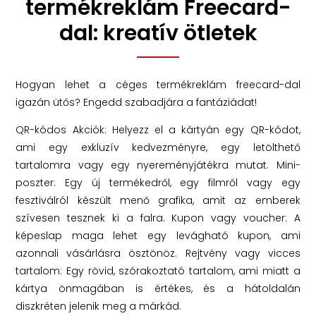
termékreklám Freecard-
dal: kreatív ötletek
Hogyan lehet a céges termékreklám freecard-dal
igazán ütős? Engedd szabadjára a fantáziádat!
QR-kódos Akciók: Helyezz el a kártyán egy QR-kódot,
ami egy exkluzív kedvezményre, egy letölthető
tartalomra vagy egy nyereményjátékra mutat. Mini-
poszter: Egy új termékedről, egy filmről vagy egy
fesztiválról készült menő grafika, amit az emberek
szívesen tesznek ki a falra. Kupon vagy voucher: A
képeslap maga lehet egy levágható kupon, ami
azonnali vásárlásra ösztönöz. Rejtvény vagy vicces
tartalom: Egy rövid, szórakoztató tartalom, ami miatt a
kártya önmagában is értékes, és a hátoldalán
diszkréten jelenik meg a márkád.