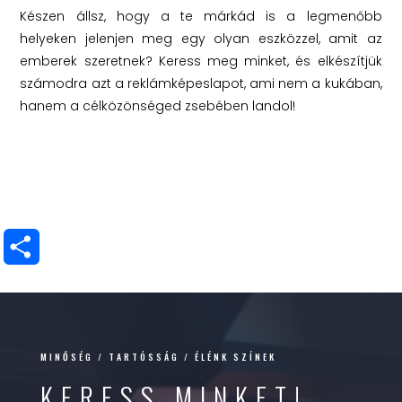
Készen állsz, hogy a te márkád is a legmenőbb
helyeken jelenjen meg egy olyan eszközzel, amit az
emberek szeretnek? Keress meg minket, és elkészítjük
számodra azt a reklámképeslapot, ami nem a kukában,
hanem a célközönséged zsebében landol!
Ossza
meg
MINŐSÉG / TARTÓSSÁG / ÉLÉNK SZÍNEK
KERESS MINKET!