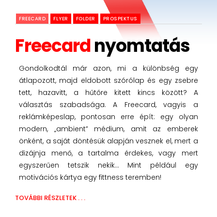
FREECARD
FLYER
FOLDER
PROSPEKTUS
Freecard
nyomtatás
Gondolkodtál már azon, mi a különbség egy
átlapozott, majd eldobott szórólap és egy zsebre
tett, hazavitt, a hűtőre kitett kincs között? A
választás szabadsága. A Freecard, vagyis a
reklámképeslap, pontosan erre épít: egy olyan
modern, „ambient” médium, amit az emberek
önként, a saját döntésük alapján vesznek el, mert a
dizájnja menő, a tartalma érdekes, vagy mert
egyszerűen tetszik nekik… Mint például egy
motivációs kártya egy fittness teremben!
TOVÁBBI RÉSZLETEK . . .